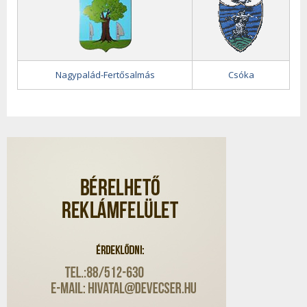
Nagypalád-Fertősalmás
Csóka