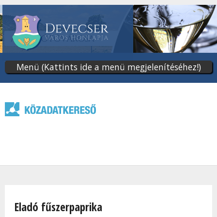
Ugrás
a
tartalomra
Menü (Kattints ide a menü megjelenítéséhez!)
Jelenlegi hely
Eladó fűszerpaprika