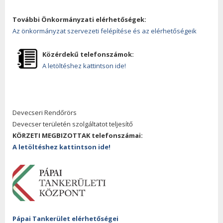
További Önkormányzati elérhetőségek:
Az önkormányzat szervezeti felépítése és az elérhetőségeik
Közérdekű telefonszámok:
A letöltéshez kattintson ide!
Devecseri Rendőrörs
Devecser területén szolgáltatot teljesítő
KÖRZETI MEGBIZOTTAK telefonszámai:
A letöltéshez kattintson ide!
Pápai Tankerület elérhetőségei