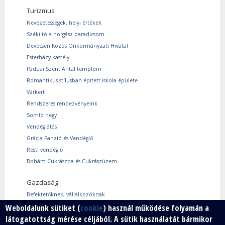
Turizmus
Nevezetességek, helyi értékek
Széki-tó a horgász paradicsom
Devecseri Közös Önkormányzati Hivatal
Esterházy-kastély
Páduai Szent Antal templom
Romantikus stílusban épített iskola épülete
Várkert
Rendszeres rendezvényeink
Somló hegy
Vendéglátás
Grácia Panzió és Vendéglő
Resti vendéglő
Bohám Cukrászda és Cukrászüzem
Gazdaság
Befektetőknek, vállalkozóknak
Használtcikk piac
Weboldalunk sütiket (
cookie
) használ működése folyamán a
látogatottság mérése céljából. A sütik használatát bármikor
Márkáink