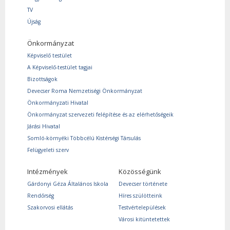
TV
Újság
Önkormányzat
Képviselő testület
A Képviselő-testület tagjai
Bizottságok
Devecser Roma Nemzetiségi Önkormányzat
Önkormányzati Hivatal
Önkormányzat szervezeti felépítése és az elérhetőségeik
Járási Hivatal
Somló-környéki Többcélú Kistérségi Társulás
Felügyeleti szerv
Intézmények
Közösségünk
Gárdonyi Géza Általános Iskola
Devecser története
Rendőrség
Híres szülötteink
Szakorvosi ellátás
Testvértelepülések
Városi kitüntetettek