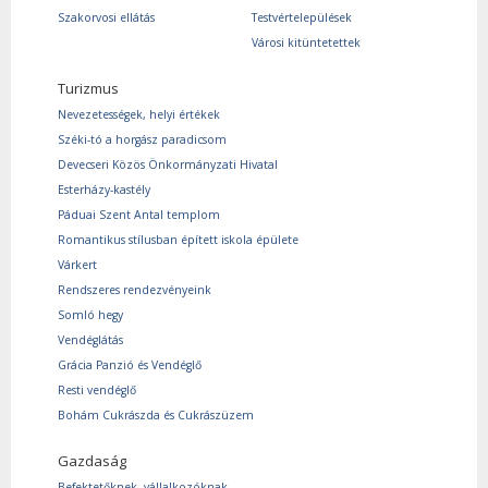
Szakorvosi ellátás
Testvértelepülések
Városi kitüntetettek
Turizmus
Nevezetességek, helyi értékek
Széki-tó a horgász paradicsom
Devecseri Közös Önkormányzati Hivatal
Esterházy-kastély
Páduai Szent Antal templom
Romantikus stílusban épített iskola épülete
Várkert
Rendszeres rendezvényeink
Somló hegy
Vendéglátás
Grácia Panzió és Vendéglő
Resti vendéglő
Bohám Cukrászda és Cukrászüzem
Gazdaság
Befektetőknek, vállalkozóknak