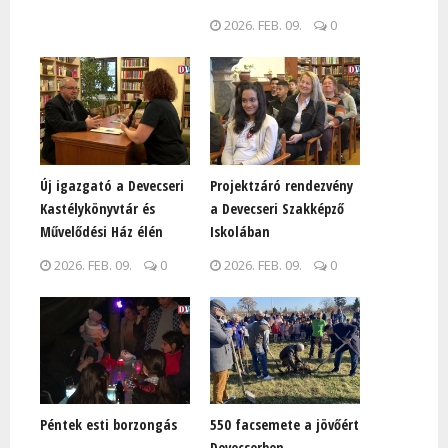
2026. FEB. 09.
0
Új igazgató a Devecseri
Projektzáró rendezvény
Kastélykönyvtár és
a Devecseri Szakképző
Művelődési Ház élén
Iskolában
2026. FEB. 09.
0
2026. FEB. 09.
0
Péntek esti borzongás
550 facsemete a jövőért
Devecserben