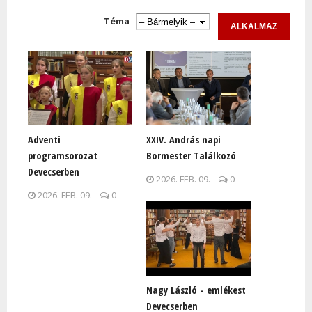
Oldalak
Téma
Adventi
XXIV. András napi
programsorozat
Bormester Találkozó
Devecserben
2026. FEB. 09.
0
2026. FEB. 09.
0
Nagy László - emlékest
Devecserben