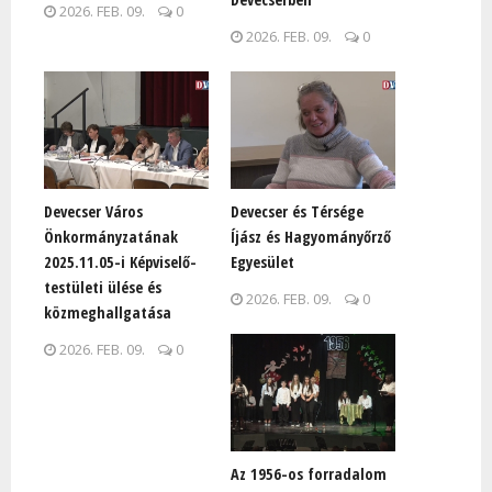
2026. FEB. 09.
0
2026. FEB. 09.
0
Devecser Város
Devecser és Térsége
Önkormányzatának
Íjász és Hagyományőrző
2025.11.05-i Képviselő-
Egyesület
testületi ülése és
2026. FEB. 09.
0
közmeghallgatása
2026. FEB. 09.
0
Az 1956-os forradalom