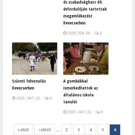
és szabadságharc 69.
évfordulóján tartottak
megemlékezést
Devecserben
2026. FEB. 09.
0
Szüreti felvonulás
A gombákkal
Devecserben
ismerkedhettek az
általános iskola
2025. OKT. 22.
0
tanulói
2025. OKT. 22.
0
« első
‹ előző
…
2
3
4
5
6