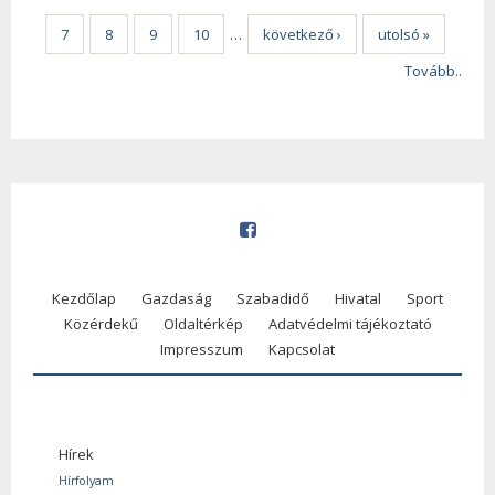
7
8
9
10
…
következő ›
utolsó »
Tovább..
Kezdőlap
Gazdaság
Szabadidő
Hivatal
Sport
Közérdekű
Oldaltérkép
Adatvédelmi tájékoztató
Impresszum
Kapcsolat
Hírek
Hírfolyam