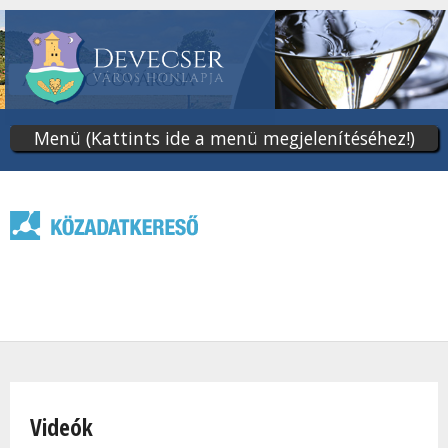
Ugrás
a
tartalomra
Menü (Kattints ide a menü megjelenítéséhez!)
Jelenlegi hely
Videók