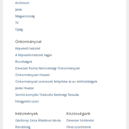
Archívum
Járás
Magyarország
TV
Újság
Önkormányzat
Képviselő testület
A Képviselő-testület tagjai
Bizottságok
Devecser Roma Nemzetiségi Önkormányzat
Önkormányzati Hivatal
Önkormányzat szervezeti felépítése és az elérhetőségeik
Járási Hivatal
Somló-környéki Többcélú Kistérségi Társulás
Felügyeleti szerv
Intézmények
Közösségünk
Gárdonyi Géza Általános Iskola
Devecser története
Rendőrség
Híres szülötteink