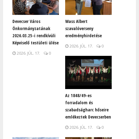
Devecser Város
Wass Albert
Önkormányzatának
szavalóverseny
2026.03.25-i rendkívüli
eredményhirdetése
Képviselő testületi ülése
2026. JÚL. 17.
0
2026. JÚL. 17.
0
Az 1848/49-es
forradalom és
szabadságharc hőseire
emlékeztek Devecserben
2026. JÚL. 17.
0