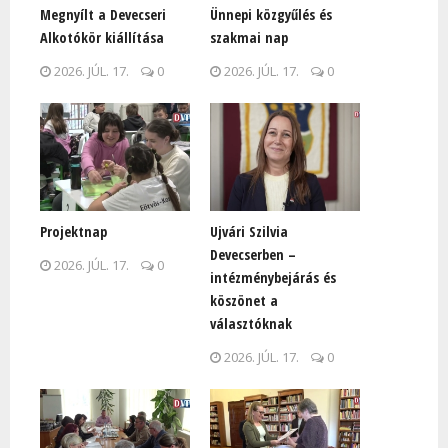
Megnyílt a Devecseri
Ünnepi közgyűlés és
Alkotókör kiállítása
szakmai nap
2026. JÚL. 17.
0
2026. JÚL. 17.
0
Projektnap
Ujvári Szilvia
Devecserben –
2026. JÚL. 17.
0
intézménybejárás és
köszönet a
választóknak
2026. JÚL. 17.
0