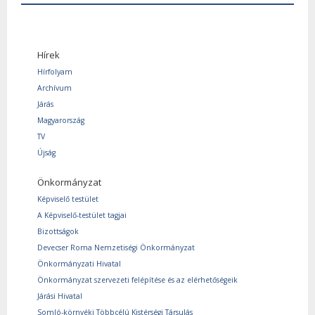
Hírek
Hírfolyam
Archívum
Járás
Magyarország
TV
Újság
Önkormányzat
Képviselő testület
A Képviselő-testület tagjai
Bizottságok
Devecser Roma Nemzetiségi Önkormányzat
Önkormányzati Hivatal
Önkormányzat szervezeti felépítése és az elérhetőségeik
Járási Hivatal
Somló-környéki Többcélú Kistérségi Társulás