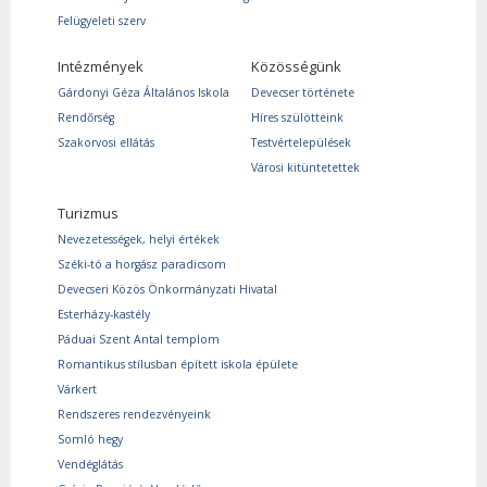
Felügyeleti szerv
Intézmények
Közösségünk
Gárdonyi Géza Általános Iskola
Devecser története
Rendőrség
Híres szülötteink
Szakorvosi ellátás
Testvértelepülések
Városi kitüntetettek
Turizmus
Nevezetességek, helyi értékek
Széki-tó a horgász paradicsom
Devecseri Közös Önkormányzati Hivatal
Esterházy-kastély
Páduai Szent Antal templom
Romantikus stílusban épített iskola épülete
Várkert
Rendszeres rendezvényeink
Somló hegy
Vendéglátás