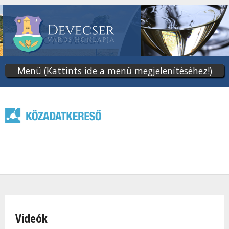
Ugrás
a
tartalomra
Menü (Kattints ide a menü megjelenítéséhez!)
Jelenlegi hely
Videók