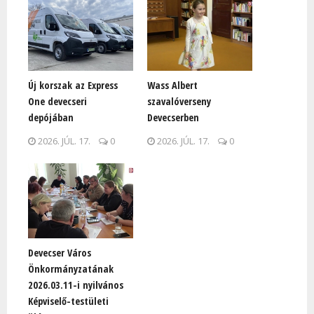
Új korszak az Express
Wass Albert
One devecseri
szavalóverseny
depójában
Devecserben
2026. JÚL. 17.
0
2026. JÚL. 17.
0
Devecser Város
Önkormányzatának
2026.03.11-i nyilvános
Képviselő-testületi