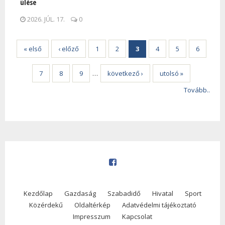
ülése
2026. JÚL. 17.
0
« első
‹ előző
1
2
3
4
5
6
7
8
9
…
következő ›
utolsó »
Tovább..
Kezdőlap
Gazdaság
Szabadidő
Hivatal
Sport
Közérdekű
Oldaltérkép
Adatvédelmi tájékoztató
Impresszum
Kapcsolat