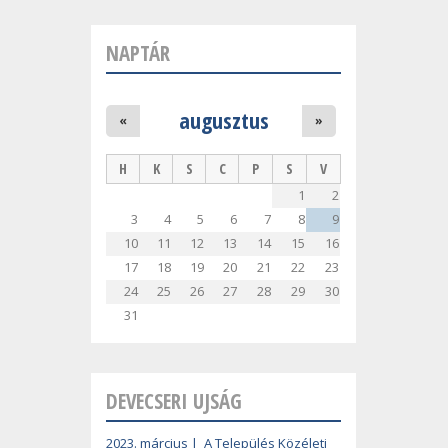
NAPTÁR
augusztus
«
»
H
K
S
C
P
S
V
1
2
3
4
5
6
7
8
9
10
11
12
13
14
15
16
17
18
19
20
21
22
23
24
25
26
27
28
29
30
31
DEVECSERI UJSÁG
2023. március | A Település Közéleti