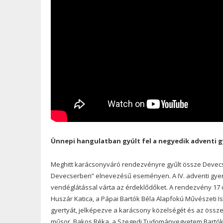
Ünnepi hangulatban gyúlt fel a negyedik adventi 
Meghitt karácsonyváró rendezvényre gyűlt össze Devec
Devecserben” elnevezésű eseményen. A IV. adventi gyer
vendéglátással várta az érdeklődőket. A rendezvény 17
Huszár Katica, a Pápai Bartók Béla Alapfokú Művészeti 
gyertyát, jelképezve a karácsony közelségét és az össze
műsor. Bakos Réka, a Szegedi Tudományegyetem Bartók B