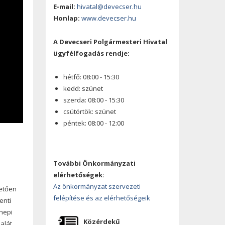
E-mail:
hivatal@devecser.hu
Honlap:
www.devecser.hu
A Devecseri Polgármesteri Hivatal
ügyfélfogadás rendje:
hétfő: 08:00 - 15:30
kedd: szünet
szerda: 08:00 - 15:30
csütörtök: szünet
péntek: 08:00 - 12:00
További Önkormányzati
elérhetőségek:
Az önkormányzat szervezeti
vetően
felépítése és az elérhetőségeik
enti
nepi
Közérdekű
alát,