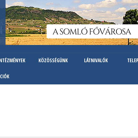
Ugrás
a
tartalomra
INTÉZMÉNYEK
KÖZÖSSÉGÜNK
LÁTNIVALÓK
TELE
CIÓK