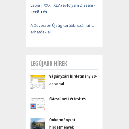
Lapja | XXX. (XLV.) évfolyam 2. szám -
Letöltés
A Devecseri Újság korábbi számai itt
érhetőek el...
LEGÚJABB HÍREK
Vágányzári hirdetmény 20-
as vonal
Gázszüneti értesítés
Önkormányzati
hirdetmények