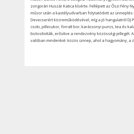
zongorán Huszár Katica kísérte. Fellépett az Őszi Fény N
műsor után a kastélyudvarban folytatódott az ünneplés:
Devecserért közreműködésével, míg a jó hangulatról DJ P
csoki, pillecukor, forralt bor, karácsonyi puncs, tea és 
biztosították, erősítve a rendezvény közösségi jellegét.
valóban mindenkié: közös ünnep, ahol a hagyomány, a z