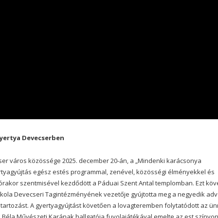
gyertya Devecserben
ser város közössége 2025. december 20-án, a „Mindenki karácsonya
tyagyújtás egész estés programmal, zenével, közösségi élményekkel és
 órakor szentmisével kezdődött a Páduai Szent Antal templomban. Ezt kö
Iskola Devecseri Tagintézményének vezetője gyújtotta meg a negyedik adv
tartozást. A gyertyagyújtást követően a lovagteremben folytatódott az ün
éla Művészeti Karának hallgatója fuvolajátékával emelte az est színvon