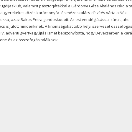
yugdíjasklub, valamint pásztorjátékkal a Gárdonyi Géza Általános Iskola ta
 a gyerekeket közös karácsonyfa- és mézeskalács-díszítés várta a Nők
ekka, azaz Bakos Petra gondoskodott. Az est vendéglátással zárult, ahol 
kalács is jutott mindenkinek. A finomságokat több helyi szervezet összefogá
 A IV. adventi gyertyagyújtás ismét bebizonyította, hogy Devecserben a kar
ene és az összefogás találkozik.