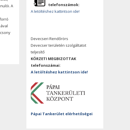
telefonszámok:
nulói. A
A letöltéshez kattintson ide!
forró
sával
ácsony
Devecseri Rendőrörs
Devecser területén szolgáltatot
teljesítő
KÖRZETI MEGBIZOTTAK
telefonszámai:
A letöltéshez kattintson ide!
Pápai Tankerület elérhetőségei