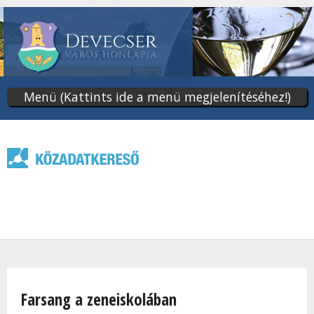
Ugrás
a
tartalomra
Menü (Kattints ide a menü megjelenítéséhez!)
Jelenlegi hely
Farsang a zeneiskolában