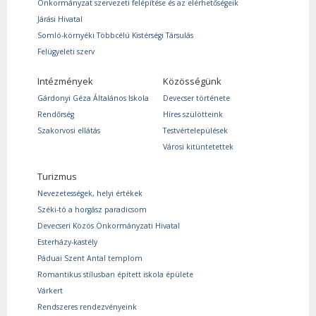
Önkormányzat szervezeti felépítése és az elérhetőségeik
Járási Hivatal
Somló-környéki Többcélú Kistérségi Társulás
Felügyeleti szerv
Intézmények
Közösségünk
Gárdonyi Géza Általános Iskola
Devecser története
Rendőrség
Híres szülötteink
Szakorvosi ellátás
Testvértelepülések
Városi kitüntetettek
Turizmus
Nevezetességek, helyi értékek
Széki-tó a horgász paradicsom
Devecseri Közös Önkormányzati Hivatal
Esterházy-kastély
Páduai Szent Antal templom
Romantikus stílusban épített iskola épülete
Várkert
Rendszeres rendezvényeink