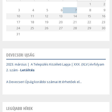
1
2
3
4
5
6
7
8
9
10
11
12
13
14
15
16
17
18
19
20
21
22
23
24
25
26
27
28
29
30
31
DEVECSERI UJSÁG
2023. március | A Település Közéleti Lapja | XXX. (XLV.) évfolyam
2. szám -
Letöltés
A Devecseri Újság korábbi számai itt érhetőek el...
LEGÚJABB HÍREK