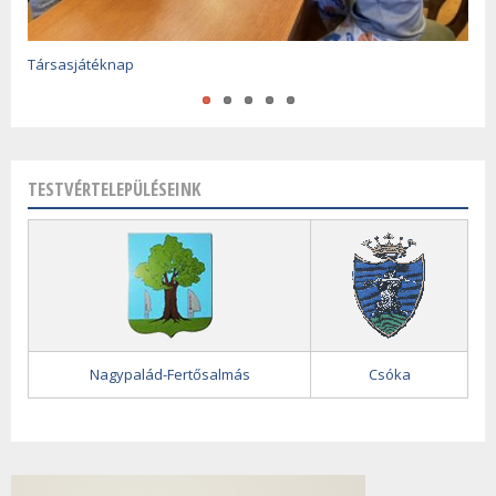
Óévértékelő és újévköszöntő 2025-2026
Társasjátéknap
A magyar kultúra napja
TESTVÉRTELEPÜLÉSEINK
Nagypalád-Fertősalmás
Csóka