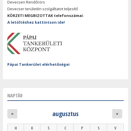
Devecseri Rendőrörs
Devecser területén szolgáltatot teljesítő
KÖRZETI MEGBIZOTTAK telefonszámai:
A letöltéshez kattintson ide!
Pápai Tankerület elérhetőségei
NAPTÁR
augusztus
«
»
H
K
S
C
P
S
V