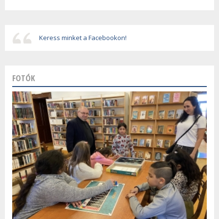
Keress minket a Facebookon!
FOTÓK
Szalagavató ünnepség
Farsang a zeneiskolában