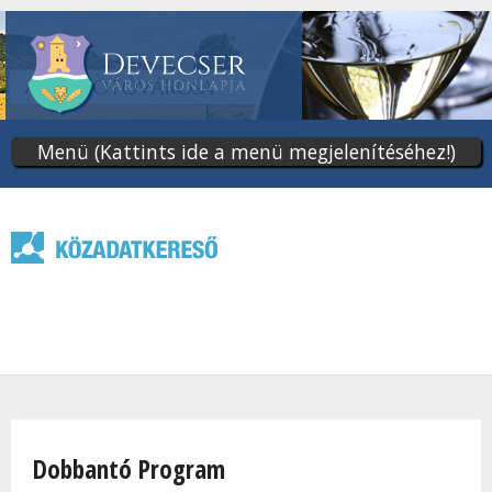
Ugrás
a
tartalomra
Menü (Kattints ide a menü megjelenítéséhez!)
Jelenlegi hely
Dobbantó Program