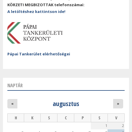
KÖRZETI MEGBIZOTTAK telefonszámai:
A letöltéshez kattintson ide!
Pápai Tankerület elérhetőségei
NAPTÁR
augusztus
«
»
H
K
S
C
P
S
V
1
2