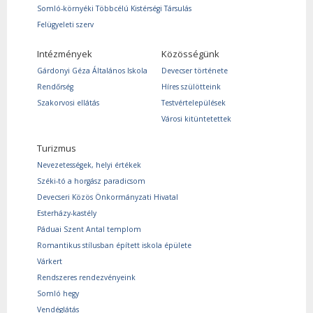
Somló-környéki Többcélú Kistérségi Társulás
Felügyeleti szerv
Intézmények
Közösségünk
Gárdonyi Géza Általános Iskola
Devecser története
Rendőrség
Híres szülötteink
Szakorvosi ellátás
Testvértelepülések
Városi kitüntetettek
Turizmus
Nevezetességek, helyi értékek
Széki-tó a horgász paradicsom
Devecseri Közös Önkormányzati Hivatal
Esterházy-kastély
Páduai Szent Antal templom
Romantikus stílusban épített iskola épülete
Várkert
Rendszeres rendezvényeink
Somló hegy
Vendéglátás