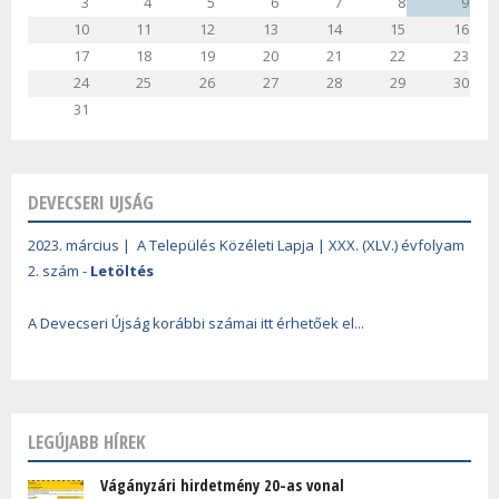
3
4
5
6
7
8
9
10
11
12
13
14
15
16
17
18
19
20
21
22
23
24
25
26
27
28
29
30
31
DEVECSERI UJSÁG
2023. március | A Település Közéleti Lapja | XXX. (XLV.) évfolyam
2. szám -
Letöltés
A Devecseri Újság korábbi számai itt érhetőek el...
LEGÚJABB HÍREK
Vágányzári hirdetmény 20-as vonal