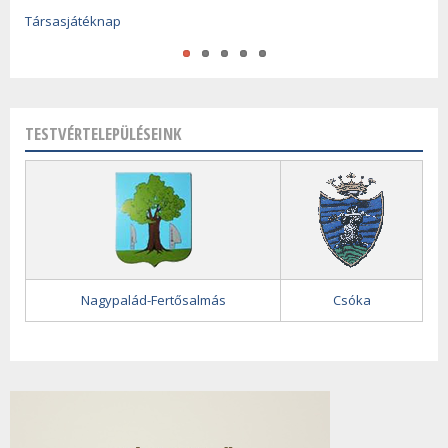
Társasjátéknap
A magyar kultúra napja
TESTVÉRTELEPÜLÉSEINK
Nagypalád-Fertősalmás
Csóka