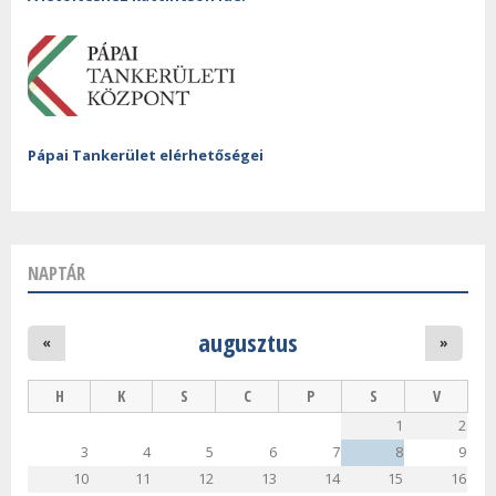
Pápai Tankerület elérhetőségei
NAPTÁR
augusztus
«
»
H
K
S
C
P
S
V
1
2
3
4
5
6
7
8
9
10
11
12
13
14
15
16