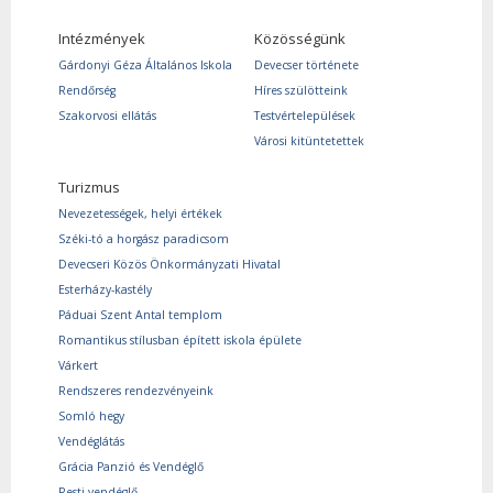
Intézmények
Közösségünk
Gárdonyi Géza Általános Iskola
Devecser története
Rendőrség
Híres szülötteink
Szakorvosi ellátás
Testvértelepülések
Városi kitüntetettek
Turizmus
Nevezetességek, helyi értékek
Széki-tó a horgász paradicsom
Devecseri Közös Önkormányzati Hivatal
Esterházy-kastély
Páduai Szent Antal templom
Romantikus stílusban épített iskola épülete
Várkert
Rendszeres rendezvényeink
Somló hegy
Vendéglátás
Grácia Panzió és Vendéglő
Resti vendéglő