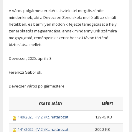
A város polgármestereként tisztelettel megköszönöm
mindenkinek, aki a Devecseri Zeneiskola mellé állt az elmúlt
hetekben, és bármilyen módon kifejezte támogatását a helyi
zenei oktatás megmaradása, annak mindannyiunk számára
megnyugtató, reményeink szerint hosszú távon történő
biztosítása mellett.
Devecser, 2025. április 3.
Ferenczi Gábor sk.
Devecser város polgármestere
CSATOLMÁNY
MÉRET
140/2025. (IV.2.) Kt. határozat
139.45 KB
141/2025. (IV.2.) Kt. határozat
200.2 KB