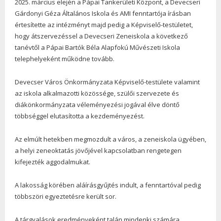
2025. március elején a Pápai Tankerületi Központ, a Devecseri
Gárdonyi Géza Általános Iskola és AMI fenntartója írásban
értesítette az intézményt majd pedig a Képviselő-testületet,
hogy átszervezéssel a Devecseri Zeneiskola a következő
tanévtől a Pápai Bartók Béla Alapfokú Művészeti Iskola
telephelyeként működne tovább.
Devecser Város Önkormányzata Képviselő-testülete valamint
az iskola alkalmazotti közössége, szülői szervezete és
diákönkormányzata véleményezési jogával élve döntő
többséggel elutasította a kezdeményezést.
Az elmúlt hetekben megmozdult a város, a zeneiskola ügyében,
a helyi zeneoktatás jövőjével kapcsolatban rengetegen
kifejezték aggodalmukat.
A lakosság körében aláírásgyűjtés indult, a fenntartóval pedig
többszöri egyeztetésre került sor.
A tárgyalások eredményeként talán mindenki számára