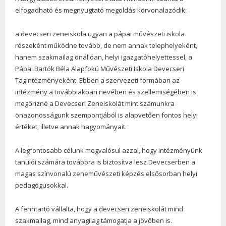
elfogadható és megnyugtató megoldás körvonalazódik:
a devecseri zeneiskola ugyan a pápai művészeti iskola
részeként működne tovább, de nem annak telephelyeként,
hanem szakmailag önállóan, helyi igazgatóhelyettessel, a
Pápai Bartók Béla Alapfokú Művészeti Iskola Devecseri
Tagintézményeként. Ebben a szervezeti formában az
intézmény a továbbiakban nevében és szellemiségében is
megőrizné a Devecseri Zeneiskolát mint számunkra
önazonosságunk szempontjából is alapvetően fontos helyi
értéket, illetve annak hagyományait.
A legfontosabb célunk megvalósul azzal, hogy intézményünk
tanulói számára továbbra is biztosítva lesz Devecserben a
magas színvonalú zeneművészeti képzés elsősorban helyi
pedagógusokkal.
A fenntartó vállalta, hogy a devecseri zeneiskolát mind
szakmailag, mind anyagilag támogatja a jövőben is.