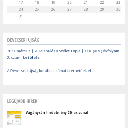
17
18
19
20
21
22
23
24
25
26
27
28
29
30
31
DEVECSERI UJSÁG
2023. március | A Település Közéleti Lapja | XXX. (XLV.) évfolyam
2. szám -
Letöltés
A Devecseri Újság korábbi számai itt érhetőek el...
LEGÚJABB HÍREK
Vágányzári hirdetmény 20-as vonal