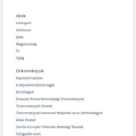
Hírek
Hírfolyam
Archívum
Járás
Magyarország
TV
Újság
Önkormányzat
Képviselő testület
A Képviselő-testület tagjai
Bizottságok
Devecser Roma Nemzetiségi Önkormányzat
Önkormányzati Hivatal
Önkormányzat szervezeti felépítése és az elérhetőségeik
Járási Hivatal
Somló-környéki Többcélú Kistérségi Társulás
Felügyeleti szerv