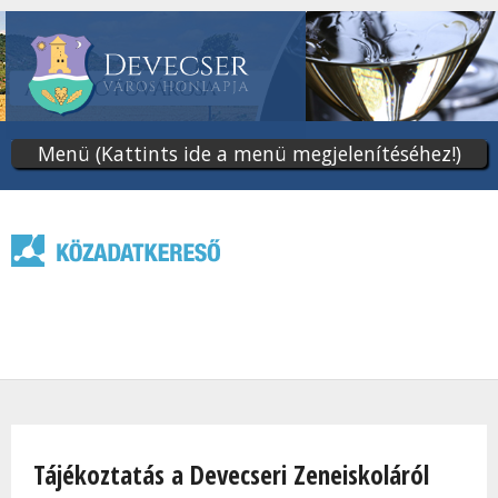
Ugrás
a
tartalomra
Menü (Kattints ide a menü megjelenítéséhez!)
Jelenlegi hely
Tájékoztatás a Devecseri Zeneiskoláról