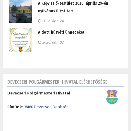
A Képviselő-testület 2026. április 29-én
nyilvános ülést tart
2026. ápr. 24.
Áldott húsvéti ünneoeket!
2026. ápr. 02.
DEVECSERI POLGÁRMESTERI HIVATAL ELÉRHETŐSÉGE
Devecseri Polgármesteri Hivatal
Címünk:
8460 Devecser, Deák tér 1.