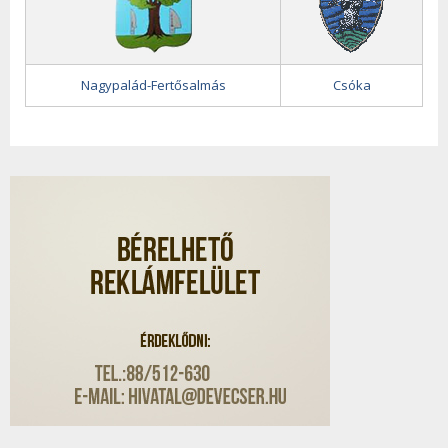
Nagypalád-Fertősalmás
Csóka