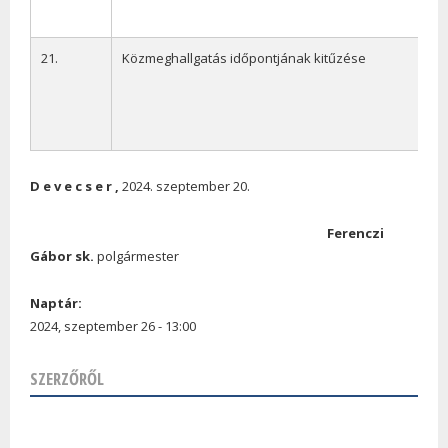
21.
Közmeghallgatás időpontjának kitűzése
D
e
v
e
c
s
e
r
,
2024. szeptember 20.
Ferenczi
Gábor sk.
polgármester
Naptár:
2024, szeptember 26 - 13:00
SZERZŐRŐL