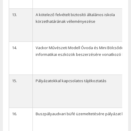
13.
A kötelező felvételt biztosító általános iskola
körzethatárának véleményezése
14.
Vackor Művészeti Modell Óvoda és Mini Bölcsőde
informatikai eszközök beszerzésére vonatkozó kére
15.
Pályázatokkal kapcsolatos tájékoztatás
16.
Buszpályaudvari büfé üzemeltetésére pályázat kiírá