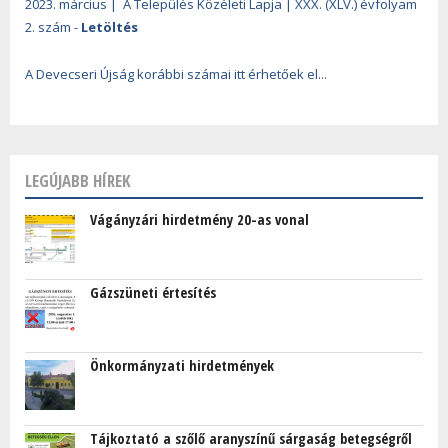
2023. március | A Település Közéleti Lapja | XXX. (XLV.) évfolyam
2. szám -
Letöltés
A Devecseri Újság korábbi számai itt érhetőek el...
LEGÚJABB HÍREK
Vágányzári hirdetmény 20-as vonal
Gázszüneti értesítés
Önkormányzati hirdetmények
Tájkoztató a szőlő aranyszínű sárgaság betegségről