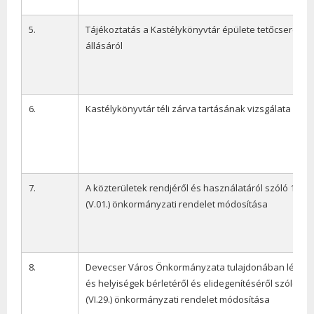
5.
Tájékoztatás a Kastélykönyvtár épülete tetőcseréjén
állásáról
6.
Kastélykönyvtár téli zárva tartásának vizsgálata
7.
A közterületek rendjéről és használatáról szóló 16/20
(V.01.) önkormányzati rendelet módosítása
8.
Devecser Város Önkormányzata tulajdonában lévő l
és helyiségek bérletéről és elidegenítéséről szóló 18/
(VI.29.) önkormányzati rendelet módosítása