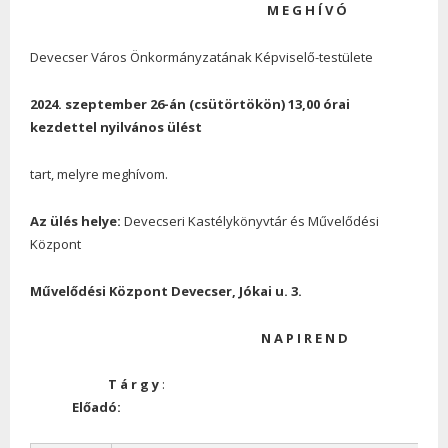
M
E
G
H
Í
V
Ó
Devecser Város Önkormányzatának Képviselő-testülete
2024. szeptember 26
-án (csütörtökön) 13,00
órai
kezdettel nyilvános
ülést
tart, melyre meghívom.
Az
ülés
helye:
Devecseri
Kastélykönyvtár és Művelődési
Központ
Művelődési Központ Devecser, Jókai u. 3.
N
A
P
I
R
E
N
D
T
á
r
g
y
:
Előadó: