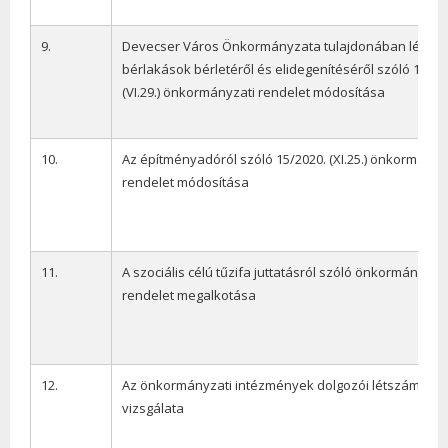
9.
Devecser Város Önkormányzata tulajdonában lévő sz
bérlakások bérletéről és elidegenítéséről szóló 19/20
(VI.29.) önkormányzati rendelet módosítása
10.
Az építményadóról szóló 15/2020. (XI.25.) önkormányz
rendelet módosítása
11.
A szociális célú tűzifa juttatásról szóló önkormányzati
rendelet megalkotása
12.
Az önkormányzati intézmények dolgozói létszámána
vizsgálata