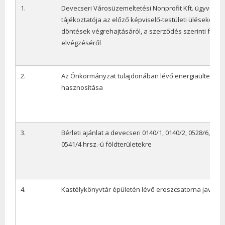
1.
Devecseri Városüzemeltetési Nonprofit Kft. ügyvezet
tájékoztatója az előző képviselő-testületi üléseken sz
döntések végrehajtásáról, a szerződés szerinti felad
elvégzéséről
2.
Az Önkormányzat tulajdonában lévő energiaültetvén
hasznosítása
3.
Bérleti ajánlat a devecseri 0140/1, 0140/2, 0528/6, 052
0541/4 hrsz.-ú földterületekre
4.
Kastélykönyvtár épületén lévő ereszcsatorna javítás