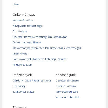
Újság
Önkormányzat
Képviselő testület
A Képviselő-testület tagjai
Bizottságok
Devecser Roma Nemzetiségi Önkormányzat
Önkormányzati Hivatal
Önkormányzat szervezeti felépítése és az elérhetőségeik
Járási Hivatal
Somló-környéki Többcélú Kistérségi Társulás
Felügyeleti szerv
Intézmények
Közösségünk
Gárdonyi Géza Általános Iskola
Devecser története
Rendőrség
Híres szülötteink
Szakorvosi ellátás
Testvértelepülések
Városi kitüntetettek
Turizmus