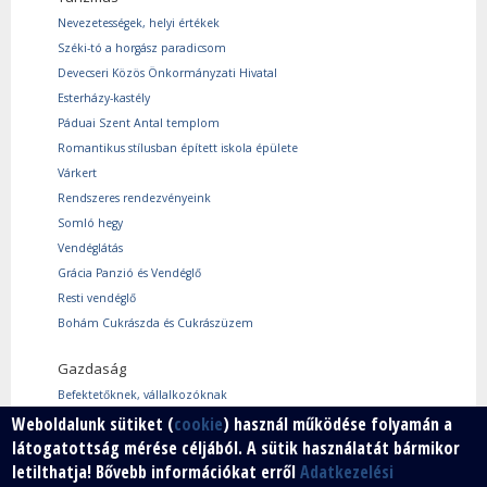
Nevezetességek, helyi értékek
Széki-tó a horgász paradicsom
Devecseri Közös Önkormányzati Hivatal
Esterházy-kastély
Páduai Szent Antal templom
Romantikus stílusban épített iskola épülete
Várkert
Rendszeres rendezvényeink
Somló hegy
Vendéglátás
Grácia Panzió és Vendéglő
Resti vendéglő
Bohám Cukrászda és Cukrászüzem
Gazdaság
Befektetőknek, vállalkozóknak
Használtcikk piac
Weboldalunk sütiket (
cookie
) használ működése folyamán a
látogatottság mérése céljából. A sütik használatát bármikor
Márkáink
letilthatja! Bővebb információkat erről
Adatkezelési
Szabad vállalkozói zóna