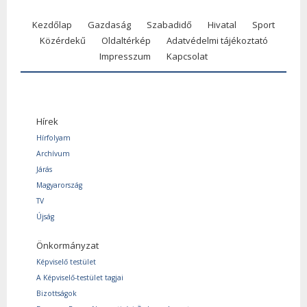
Kezdőlap
Gazdaság
Szabadidő
Hivatal
Sport
Közérdekű
Oldaltérkép
Adatvédelmi tájékoztató
Impresszum
Kapcsolat
Hírek
Hírfolyam
Archívum
Járás
Magyarország
TV
Újság
Önkormányzat
Képviselő testület
A Képviselő-testület tagjai
Bizottságok