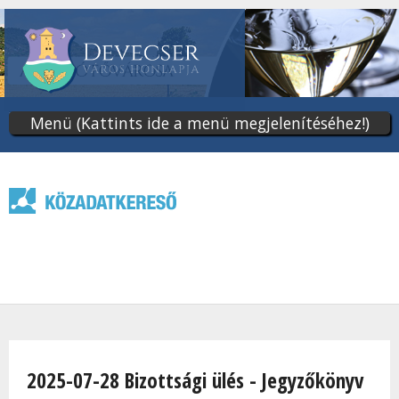
Ugrás
a
tartalomra
Menü (Kattints ide a menü megjelenítéséhez!)
Jelenlegi hely
2025-07-28 Bizottsági ülés - Jegyzőkönyv