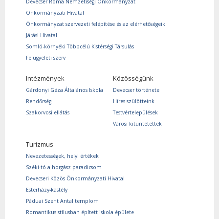
Devecser Roma Nemzetiségi Önkormányzat
Önkormányzati Hivatal
Önkormányzat szervezeti felépítése és az elérhetőségeik
Járási Hivatal
Somló-környéki Többcélú Kistérségi Társulás
Felügyeleti szerv
Intézmények
Közösségünk
Gárdonyi Géza Általános Iskola
Devecser története
Rendőrség
Híres szülötteink
Szakorvosi ellátás
Testvértelepülések
Városi kitüntetettek
Turizmus
Nevezetességek, helyi értékek
Széki-tó a horgász paradicsom
Devecseri Közös Önkormányzati Hivatal
Esterházy-kastély
Páduai Szent Antal templom
Romantikus stílusban épített iskola épülete